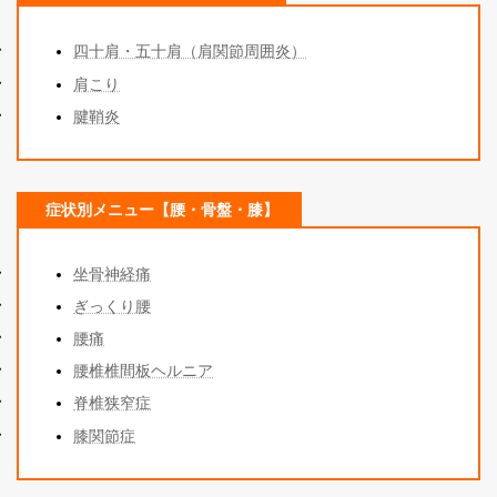
四十肩・五十肩（肩関節周囲炎）
肩こり
腱鞘炎
症状別メニュー【腰・骨盤・膝】
坐骨神経痛
ぎっくり腰
腰痛
腰椎椎間板ヘルニア
脊椎狭窄症
膝関節症