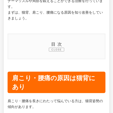
ナーマッスルや局部を鍛えることができる治療を行っていま
す。
まずは、猫背、肩こり、腰痛になる原因を知り改善をしてい
きましょう。
目次
1.
EMSで猫背改善！肩こり腰痛の痛みは太尾町整
骨院にお任せ！！
2.
肩こり・腰痛の原因は猫背にあり
肩こり・腰痛の原因は猫背に
3.
猫背の主な原因
あり
3.1.
長時間のデスクワーク
肩こり・腰痛を長きにわたって悩んでいる方は、猫背姿勢の
3.2.
スマホの触りすぎ
傾向があります。