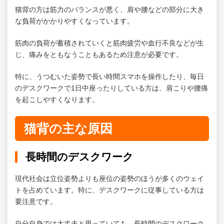
4.
猫背は遺伝する？
猫背の方は筋力のバランスが悪く、肩や腰などの部分に大き
5.
手軽な猫背改善ならEMSがおすすめ！
な負荷がかかりやすくなっています。
5.1.
EMSのメリット
筋肉の負荷が蓄積されていくと筋肉疲労や血行不良などが生
じ、痛みをともなうこともあるため注意が必要です。
5.1.1.
インナーマッスルを効率よく鍛えられ
る
特に、うつむいた姿勢で長い時間スマホを操作したり、毎日
のデスクワークで1日中座ったりしている方は、肩こりや腰痛
5.1.2.
寝たままで筋肉を鍛えられる
を起こしやすくなります。
5.1.3.
痛みや辛さが少ない
猫背の主な原因
6.
EMSがおすすめな人
6.1.
毎日のデスクワークが長い
長時間のデスクワーク
6.2.
内臓の調子が悪い
現代社会は立位姿勢よりも座位の姿勢のほうが多くのウェイ
トを占めています。特に、デスクワークに従事している方は
6.3.
姿勢が悪いと言われる
要注意です。
7.
EMSでできること
自分自身では大丈夫と思っていても、長時間のデスクワーク