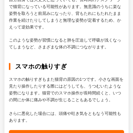
で猫背になっている可能性があります。無意識のうちに楽な
7.1.
猫背矯正
姿勢を取ろうと前屈みになったり、背もたれにもたれたまま
7.2.
骨盤矯正
作業を続けたりしてしまうと無理な姿勢が定着するため、か
えって逆効果です。
8.
太尾町整骨院のEMSなら猫背を改善できる！
このような姿勢が習慣になると肺を圧迫して呼吸が浅くなっ
てしまうなど、さまざまな体の不調につながります。
スマホの触りすぎ
スマホの触りすぎもまた猫背の原因の1つです。小さな画面を
見たり操作したりする際にはどうしても、うつむいたような
姿勢になります。猫背でのスマホ操作が長時間続くと、いつ
の間にか体に痛みや不調が生じることもあるでしょう。
さらに悪化した場合には、頭痛や吐き気をともなう可能性も
あります。