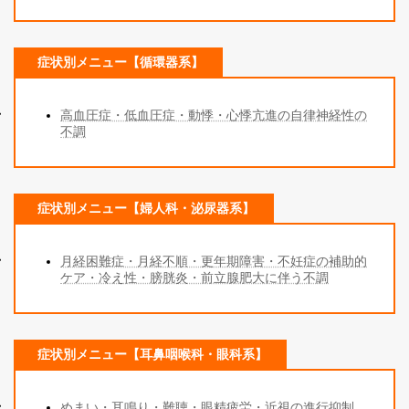
症状別メニュー【循環器系】
高血圧症・低血圧症・動悸・心悸亢進の自律神経性の
不調
症状別メニュー【婦人科・泌尿器系】
月経困難症・月経不順・更年期障害・不妊症の補助的
ケア・冷え性・膀胱炎・前立腺肥大に伴う不調
症状別メニュー【耳鼻咽喉科・眼科系】
めまい・耳鳴り・難聴・眼精疲労・近視の進行抑制