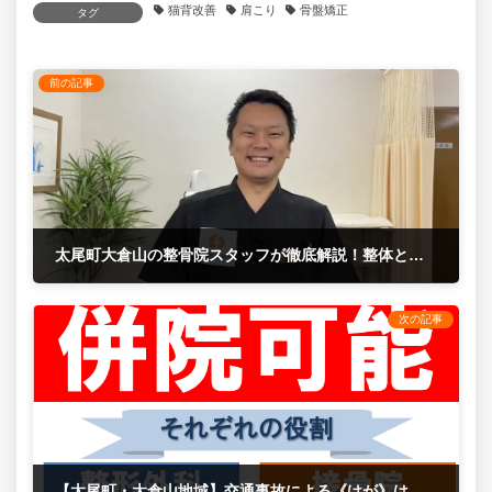
猫背改善
肩こり
骨盤矯正
タグ
前の記事
太尾町大倉山の整骨院スタッフが徹底解説！整体と整骨院の違い
2024年6月21日
次の記事
【太尾町・大倉山地域】交通事故による《けが》は、整形外科と整骨院は同時通院可能です