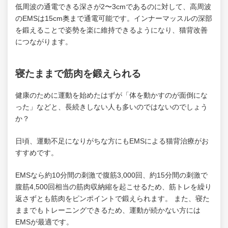
低周波の通電できる深さが2〜3cmであるのに対して、高周波
のEMSは15cm奥まで通電可能です。インナーマッスルの深部
を鍛えることで姿勢を楽に維持できるようになり、猫背改善
につながります。
寝たままで筋肉を鍛えられる
健康のために運動を始めたはずが「体を動かすのが面倒にな
った」などと、長続きしない人も多いのではないのでしょう
か？
日頃、運動不足になりがちな方にもEMSによる猫背治療がお
すすめです。
EMSなら約10分間の刺激で腹筋3,000回、約15分間の刺激で
腹筋4,500回相当の筋肉収納縮を起こせるため、筋トレを繰り
返さずとも筋肉をピンポイントで鍛えられます。 また、寝た
ままでもトレーニングできるため、運動が続かない方には
EMSが最適です。