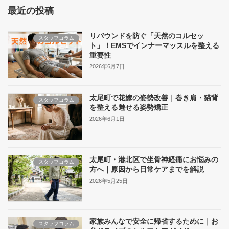
最近の投稿
リバウンドを防ぐ「天然のコルセッ
スタッフコラム
ト」！EMSでインナーマッスルを整える
重要性
2026年6月7日
太尾町で花嫁の姿勢改善｜巻き肩・猫背
スタッフコラム
を整える魅せる姿勢矯正
2026年6月1日
太尾町・港北区で坐骨神経痛にお悩みの
スタッフコラム
方へ｜原因から日常ケアまでを解説
2026年5月25日
家族みんなで安全に帰省するために｜お
スタッフコラム