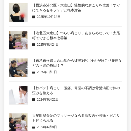
【横浜市港北区・大倉山】慢性的な肩こりを改善！すぐ
にできるセルフケアと根本対策
2025年10月14日
【港北区大倉山】つらい肩こり、あきらめないで！太尾
町でできる根本改善策
2025年8月24日
【東急東横線大倉山駅から徒歩3分】冷えが肩こり腰痛な
どの不調の原因！？
2025年1月1日
【秋バテ】肩こり・腰痛、胃腸の不調は骨盤矯正で体の
歪みを整える
2024年9月22日
太尾町整骨院のマッサージなら血流改善や腰痛・肩こり
も抑えられる！
2024年6月9日