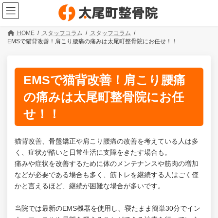
コ
ナ
ン
ビ
テ
ゲ
ン
ー
HOME
スタッフコラム
スタッフコラム
ツ
シ
EMSで猫背改善！肩こり腰痛の痛みは太尾町整骨院にお任せ！！
へ
ョ
ス
ン
キ
に
ッ
移
EMSで猫背改善！肩こり腰痛
プ
動
の痛みは太尾町整骨院にお任
せ！！
猫背改善、骨盤矯正や肩こり腰痛の改善を考えている人は多
く、症状が酷いと日常生活に支障をきたす場合も。
痛みや症状を改善するために体のメンテナンスや筋肉の増加
などが必要である場合も多く、筋トレを継続する人はごく僅
かと言えるほど、継続が困難な場合が多いです。
当院では最新のEMS機器を使用し、寝たまま簡単30分でイン