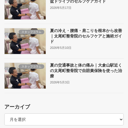
盆ドライブのセルフケアガイド
2026年5月17日
夏の冷え・腰痛・肩こりを根本から改善
スタッフコラム
｜太尾町整骨院のセルフケアと施術ガイ
ド
2026年5月10日
夏の交通事故と体の痛み｜大倉山駅近く
スタッフコラム
の太尾町整骨院で自賠責保険を使った治
療
2026年5月3日
アーカイブ
ア
ー
カ
イ