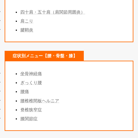
四十肩・五十肩（肩関節周囲炎）
肩こり
腱鞘炎
症状別メニュー【腰・骨盤・膝】
坐骨神経痛
ぎっくり腰
腰痛
腰椎椎間板ヘルニア
脊椎狭窄症
膝関節症