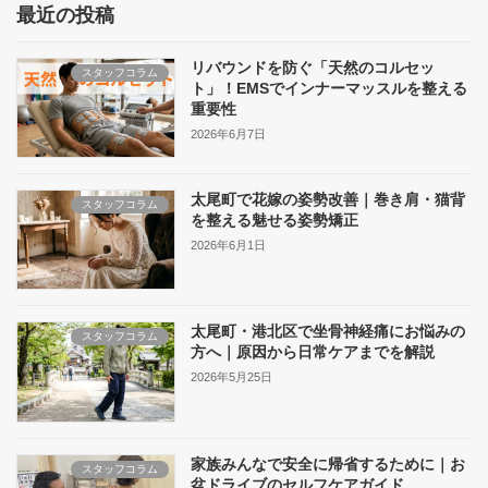
最近の投稿
リバウンドを防ぐ「天然のコルセッ
スタッフコラム
ト」！EMSでインナーマッスルを整える
重要性
2026年6月7日
太尾町で花嫁の姿勢改善｜巻き肩・猫背
スタッフコラム
を整える魅せる姿勢矯正
2026年6月1日
太尾町・港北区で坐骨神経痛にお悩みの
スタッフコラム
方へ｜原因から日常ケアまでを解説
2026年5月25日
家族みんなで安全に帰省するために｜お
スタッフコラム
盆ドライブのセルフケアガイド