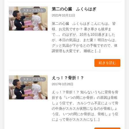
第二の心臓 ふくらはぎ
スタッフコラム
2021年10月11日
第二の心臓 ふくらはぎ こんにちは。 皆
様、お元気ですか？ 暑さ寒さも彼岸ま
で…。のはずが、10月も10日過ぎました
が、本日の気温は、まだ夏！ 明日からは、
グッと気温が下がるとの予報ですので、体
調管理も大変です。 睡眠と […]
続きを読む
えっ！？骨折！？
スタッフコラム
2017年3月28日
えっ！？骨折！？ 知らないうちに背骨を骨
折する『いつの間にか骨折』の原因は骨粗
しょう症です。 カルシウム不足によって骨
の中身がスカスカ状態になるのが骨粗しょ
う症。 いつの間にか骨折は、骨粗しょう症
によって骨がスカスカにな […]