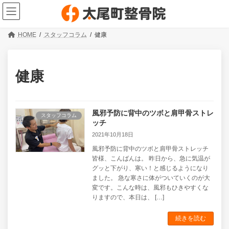
コ
ナ
ン
ビ
テ
ゲ
ン
ー
HOME
スタッフコラム
健康
ツ
シ
へ
ョ
ス
ン
キ
に
健康
ッ
移
プ
動
風邪予防に背中のツボと肩甲骨ストレ
スタッフコラム
ッチ
2021年10月18日
風邪予防に背中のツボと肩甲骨ストレッチ
皆様、こんばんは。 昨日から、急に気温が
グッと下がり、寒い！と感じるようになり
ました。 急な寒さに体がついていくのが大
変です。こんな時は、風邪もひきやすくな
りますので、本日は、 […]
続きを読む