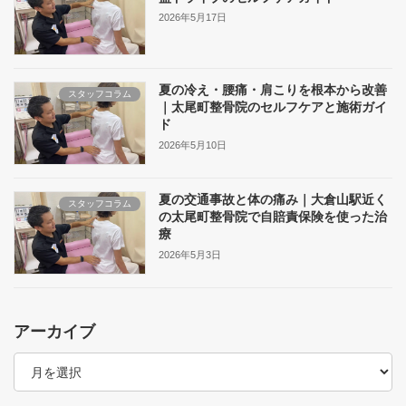
2026年5月17日
夏の冷え・腰痛・肩こりを根本から改善
スタッフコラム
｜太尾町整骨院のセルフケアと施術ガイ
ド
2026年5月10日
夏の交通事故と体の痛み｜大倉山駅近く
スタッフコラム
の太尾町整骨院で自賠責保険を使った治
療
2026年5月3日
アーカイブ
ア
ー
カ
イ