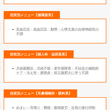
症状別メニュー【循環器系】
高血圧症・低血圧症・動悸・心悸亢進の自律神経性の
不調
症状別メニュー【婦人科・泌尿器系】
月経困難症・月経不順・更年期障害・不妊症の補助的
ケア・冷え性・膀胱炎・前立腺肥大に伴う不調
症状別メニュー【耳鼻咽喉科・眼科系】
めまい・耳鳴り・難聴・眼精疲労・近視の進行抑制