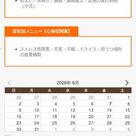
めまい・耳鳴り・難聴・眼精疲労・近視の進行抑制
（小児）
症状別メニュー【心身症関連】
ストレス性障害・不安・不眠・イライラ・抑うつ傾向
の改善補助
2026年 8月
日
月
火
水
木
金
土
26
27
28
29
30
31
1
2
3
4
5
6
7
8
9
10
11
12
13
14
15
16
17
18
19
20
21
22
23
24
25
26
27
28
29
30
31
1
2
3
4
5