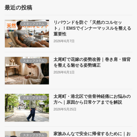
最近の投稿
リバウンドを防ぐ「天然のコルセッ
スタッフコラム
ト」！EMSでインナーマッスルを整える
重要性
2026年6月7日
太尾町で花嫁の姿勢改善｜巻き肩・猫背
スタッフコラム
を整える魅せる姿勢矯正
2026年6月1日
太尾町・港北区で坐骨神経痛にお悩みの
スタッフコラム
方へ｜原因から日常ケアまでを解説
2026年5月25日
家族みんなで安全に帰省するために｜お
スタッフコラム