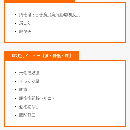
四十肩・五十肩（肩関節周囲炎）
肩こり
腱鞘炎
症状別メニュー【腰・骨盤・膝】
坐骨神経痛
ぎっくり腰
腰痛
腰椎椎間板ヘルニア
脊椎狭窄症
膝関節症