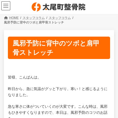
コ
ナ
ン
ビ
テ
ゲ
ン
ー
HOME
スタッフコラム
スタッフコラム
ツ
シ
風邪予防に背中のツボと肩甲骨ストレッチ
へ
ョ
ス
ン
キ
に
ッ
移
風邪予防に背中のツボと肩甲
プ
動
骨ストレッチ
皆様、こんばんは。
昨日から、急に気温がグッと下がり、寒い！と感じるように
なりました。
急な寒さに体がついていくのが大変です。こんな時は、風邪
もひきやすくなりますので、本日は、風邪予防のコツのお話