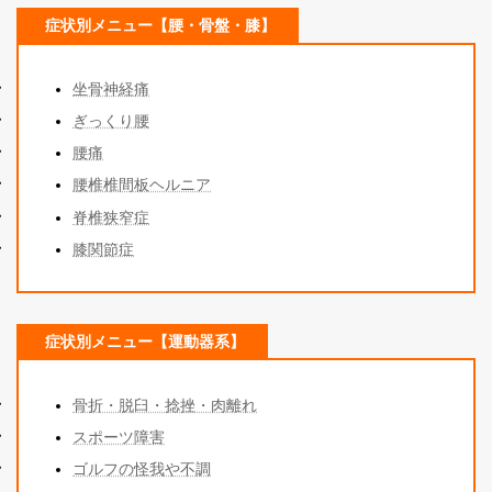
症状別メニュー【腰・骨盤・膝】
坐骨神経痛
ぎっくり腰
腰痛
腰椎椎間板ヘルニア
脊椎狭窄症
膝関節症
症状別メニュー【運動器系】
骨折・脱臼・捻挫・肉離れ
スポーツ障
害
ゴルフの怪我や不調