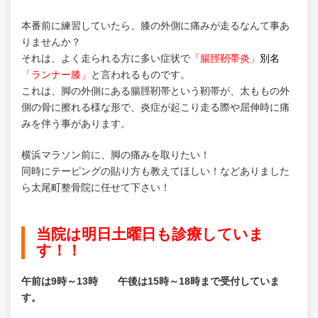
本番前に練習していたら、膝の外側に痛みが走るなんて事あ
りませんか？
それは、よく走られる方に多い症状で
「腸脛靭帯炎」
別名
「ランナー膝」
と言われるものです。
これは、脚の外側にある腸脛靭帯という靭帯が、太ももの外
側の骨に擦れる様な形で、炎症が起こり走る際や屈伸時に痛
みを伴う事があります。
横浜マラソン前に、脚の痛みを取りたい！
同時にテーピングの貼り方も教えてほしい！などありました
ら太尾町整骨院に任せて下さい！
当院は明日土曜日も診療していま
す！！
午前は9時～13時 午後は15時～18時まで受付していま
す。