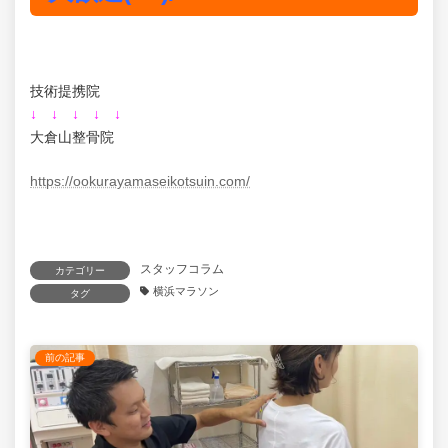
技術提携院
↓ ↓ ↓ ↓ ↓
大倉山整骨院
https://ookurayamaseikotsuin.com/
スタッフコラム
カテゴリー
横浜マラソン
タグ
前の記事