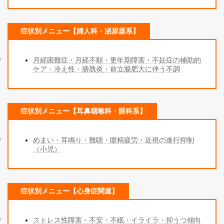
症状別メニュー【婦人科・泌尿器系】
月経困難症・月経不順・更年期障害・不妊症の補助的
ケア・冷え性・膀胱炎・前立腺肥大に伴う不調
症状別メニュー【耳鼻咽喉科・眼科系】
めまい・耳鳴り・難聴・眼精疲労・近視の進行抑制
（小児）
症状別メニュー【心身症関連】
ストレス性障害・不安・不眠・イライラ・抑うつ傾向