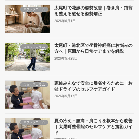
太尾町で花嫁の姿勢改善｜巻き肩・猫背
スタッフコラム
を整える魅せる姿勢矯正
2026年6月1日
太尾町・港北区で坐骨神経痛にお悩みの
スタッフコラム
方へ｜原因から日常ケアまでを解説
2026年5月25日
家族みんなで安全に帰省するために｜お
スタッフコラム
盆ドライブのセルフケアガイド
2026年5月17日
夏の冷え・腰痛・肩こりを根本から改善
スタッフコラム
｜太尾町整骨院のセルフケアと施術ガイ
ド