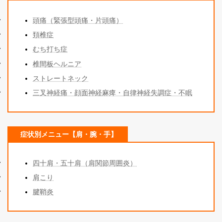
頭痛（緊張型頭痛・片頭痛）
頚椎症
むち打ち症
椎間板ヘルニア
ストレートネック
三叉神経痛・顔面神経麻痺・自律神経失調症・不眠
症状別メニュー【肩・腕・手】
四十肩・五十肩（肩関節周囲炎）
肩こり
腱鞘炎