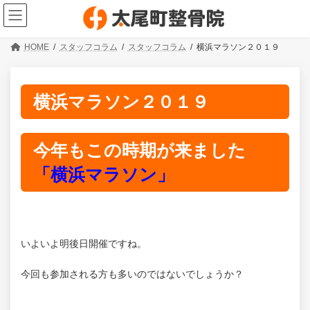
コ
ナ
ン
ビ
テ
ゲ
ン
ー
HOME
スタッフコラム
スタッフコラム
横浜マラソン２０１９
ツ
シ
へ
ョ
ス
ン
キ
に
横浜マラソン２０１９
ッ
移
プ
動
今年もこの時期が来ました
「横浜マラソン」
いよいよ明後日開催ですね。
今回も参加される方も多いのではないでしょうか？